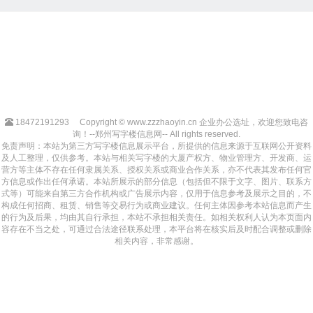
18472191293
Copyright © www.zzzhaoyin.cn 企业办公选址，欢迎您致电咨
询！--郑州写字楼信息网-- All rights reserved.
免责声明：本站为第三方写字楼信息展示平台，所提供的信息来源于互联网公开资料
及人工整理，仅供参考。本站与相关写字楼的大厦产权方、物业管理方、开发商、运
营方等主体不存在任何隶属关系、授权关系或商业合作关系，亦不代表其发布任何官
方信息或作出任何承诺。本站所展示的部分信息（包括但不限于文字、图片、联系方
式等）可能来自第三方合作机构或广告展示内容，仅用于信息参考及展示之目的，不
构成任何招商、租赁、销售等交易行为或商业建议。任何主体因参考本站信息而产生
的行为及后果，均由其自行承担，本站不承担相关责任。如相关权利人认为本页面内
容存在不当之处，可通过合法途径联系处理，本平台将在核实后及时配合调整或删除
相关内容，非常感谢。