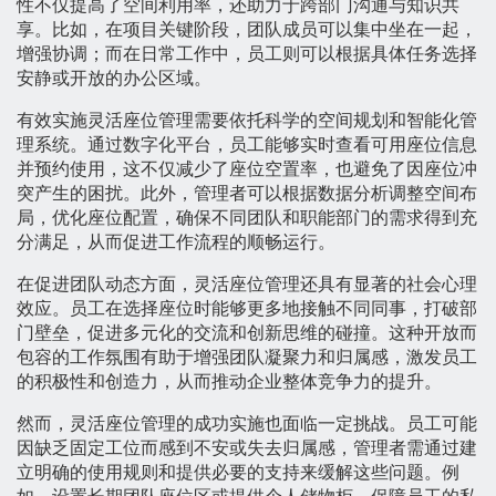
性不仅提高了空间利用率，还助力于跨部门沟通与知识共
享。比如，在项目关键阶段，团队成员可以集中坐在一起，
增强协调；而在日常工作中，员工则可以根据具体任务选择
安静或开放的办公区域。
有效实施灵活座位管理需要依托科学的空间规划和智能化管
理系统。通过数字化平台，员工能够实时查看可用座位信息
并预约使用，这不仅减少了座位空置率，也避免了因座位冲
突产生的困扰。此外，管理者可以根据数据分析调整空间布
局，优化座位配置，确保不同团队和职能部门的需求得到充
分满足，从而促进工作流程的顺畅运行。
在促进团队动态方面，灵活座位管理还具有显著的社会心理
效应。员工在选择座位时能够更多地接触不同同事，打破部
门壁垒，促进多元化的交流和创新思维的碰撞。这种开放而
包容的工作氛围有助于增强团队凝聚力和归属感，激发员工
的积极性和创造力，从而推动企业整体竞争力的提升。
然而，灵活座位管理的成功实施也面临一定挑战。员工可能
因缺乏固定工位而感到不安或失去归属感，管理者需通过建
立明确的使用规则和提供必要的支持来缓解这些问题。例