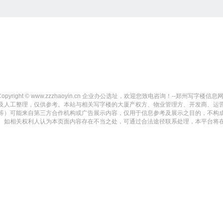
Copyright © www.zzzhaoyin.cn 企业办公选址，欢迎您致电咨询！--郑州写字楼信息网-- All 
及人工整理，仅供参考。本站与相关写字楼的大厦产权方、物业管理方、开发商、运
等）可能来自第三方合作机构或广告展示内容，仅用于信息参考及展示之目的，不构
。如相关权利人认为本页面内容存在不当之处，可通过合法途径联系处理，本平台将