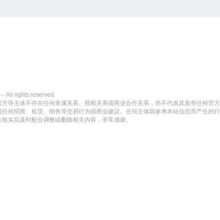
rights reserved.
营方等主体不存在任何隶属关系、授权关系或商业合作关系，亦不代表其发布任何官方
成任何招商、租赁、销售等交易行为或商业建议。任何主体因参考本站信息而产生的行
在核实后及时配合调整或删除相关内容，非常感谢。