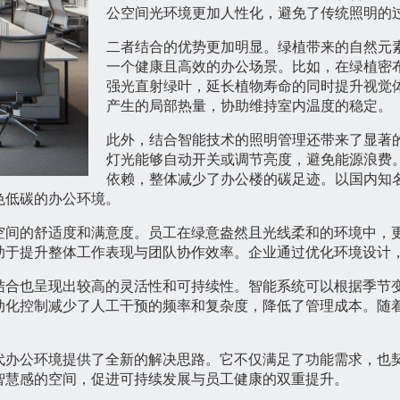
公空间光环境更加人性化，避免了传统照明的
二者结合的优势更加明显。绿植带来的自然元
一个健康且高效的办公场景。比如，在绿植密
强光直射绿叶，延长植物寿命的同时提升视觉
产生的局部热量，协助维持室内温度的稳定。
此外，结合智能技术的照明管理还带来了显著
灯光能够自动开关或调节亮度，避免能源浪费
依赖，整体减少了办公楼的碳足迹。以国内知
色低碳的办公环境。
空间的舒适度和满意度。员工在绿意盎然且光线柔和的环境中，
助于提升整体工作表现与团队协作效率。企业通过优化环境设计
结合也呈现出较高的灵活性和可持续性。智能系统可以根据季节
动化控制减少了人工干预的频率和复杂度，降低了管理成本。随
代办公环境提供了全新的解决思路。它不仅满足了功能需求，也
智慧感的空间，促进可持续发展与员工健康的双重提升。