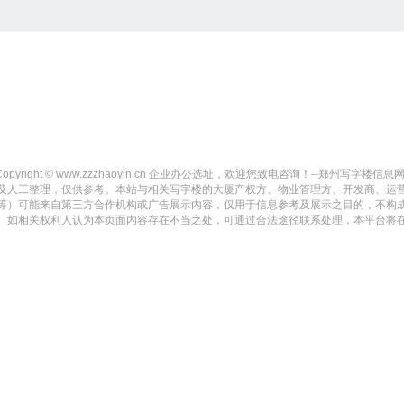
Copyright © www.zzzhaoyin.cn 企业办公选址，欢迎您致电咨询！--郑州写字楼信息网-- All 
及人工整理，仅供参考。本站与相关写字楼的大厦产权方、物业管理方、开发商、运
等）可能来自第三方合作机构或广告展示内容，仅用于信息参考及展示之目的，不构
。如相关权利人认为本页面内容存在不当之处，可通过合法途径联系处理，本平台将