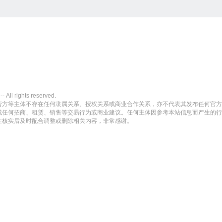
rights reserved.
营方等主体不存在任何隶属关系、授权关系或商业合作关系，亦不代表其发布任何官方
成任何招商、租赁、销售等交易行为或商业建议。任何主体因参考本站信息而产生的行
在核实后及时配合调整或删除相关内容，非常感谢。