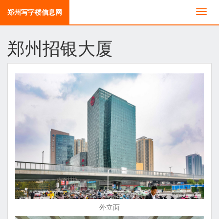
郑州写字楼信息网
切
换
导
郑州招银大厦
航
外立面