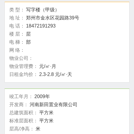
类 型：
写字楼（甲级）
地 址：
郑州市金水区花园路39号
电 话：
18472191293
楼 层：
层
电 梯：
部
网 络：
物业公司：
物业管理费：
元/㎡·月
日租金均价：
2.3-2.8 元/㎡·天
竣工年月：
2009年
开发商：
河南新田置业有限公司
总建筑面积：
平方米
标准层面积：
平方米
层高/净高：
米