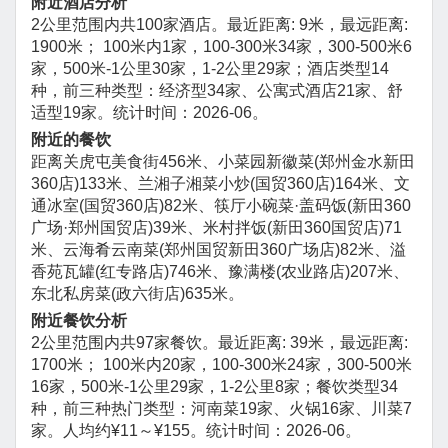
附近酒店分析
2公里范围内共100家酒店。最近距离: 9米，最远距离:
1900米； 100米内1家，100-300米34家，300-500米6
家，500米-1公里30家，1-2公里29家；酒店类型14
种，前三种类型：经济型34家、公寓式酒店21家、舒
适型19家。统计时间：2026-06。
附近的餐饮
距离关虎屯美食街456米、小菜园新徽菜(郑州金水新田
360店)133米、兰湘子湘菜小炒(国贸360店)164米、文
通冰室(国贸360店)82米、筷厅小碗菜·盖码饭(新田360
广场·郑州国贸店)39米、米村拌饭(新田360国贸店)71
米、云海肴云南菜(郑州国贸新田360广场店)82米、溢
香苑瓦罐(红专路店)746米、豫满楼(农业路店)207米、
东北私房菜(政六街店)635米。
附近餐饮分析
2公里范围内共97家餐饮。最近距离: 39米，最远距离:
1700米； 100米内20家，100-300米24家，300-500米
16家，500米-1公里29家，1-2公里8家；餐饮类型34
种，前三种热门类型：河南菜19家、火锅16家、川菜7
家。人均约¥11～¥155。统计时间：2026-06。